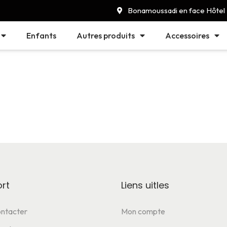
Bonamoussadi en face Hôtel
Enfants
Autres produits
Accessoires
rt
Liens uitles
ntacter
Mon compte