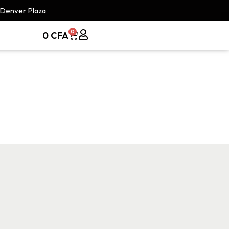
 Denver Plaza
0
0
CFA