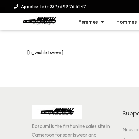
Appelez-le (+237) 699 76 61 47
Femmes
Hommes
[ti_wishlistsview]
Suppo
Bosoumi is the first online sales site in
Nous co
Cameroon for sportswear and