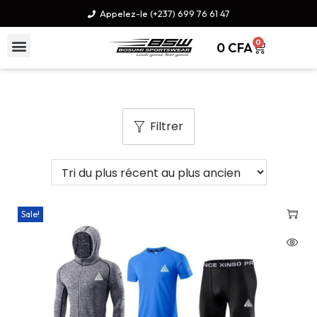
Appelez-le (+237) 699 76 61 47
0
0
CFA
Filtrer
Sale!