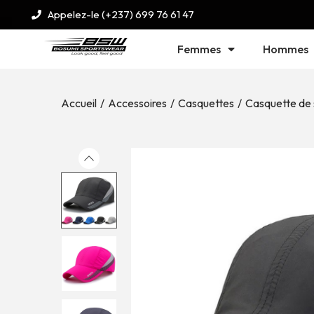
Appelez-le (+237) 699 76 61 47
Femmes
Hommes
Accueil
/
Accessoires
/
Casquettes
/
Casquette de 