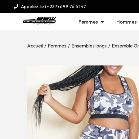
Appelez-le (+237) 699 76 61 47
Femmes
Hommes
Accueil
/
Femmes
/
Ensembles longs
/
Ensemble Gra