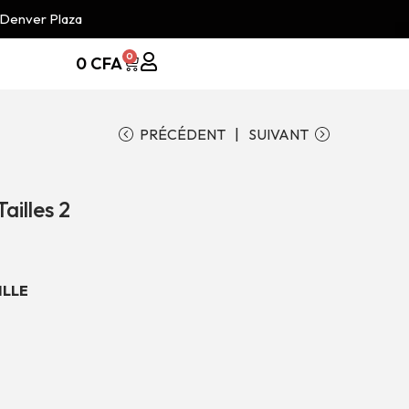
 Denver Plaza
0
0
CFA
PRÉCÉDENT
SUIVANT
illes 2
ILLE