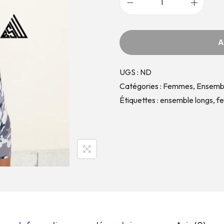
A
UGS :
ND
Catégories :
Femmes
,
Ensembl
Étiquettes :
ensemble longs
,
f