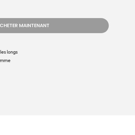
CHETER MAINTENANT
es longs
emme