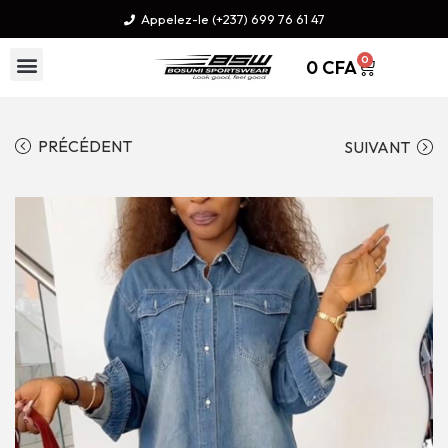
Appelez-le (+237) 699 76 61 47
0
0
CFA
PRÉCÉDENT
SUIVANT