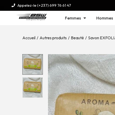
Appelez-le (+237) 699 76 61 47
Femmes
Hommes
Accueil
/
Autres produits
/
Beauté
/
Savon EXFOL