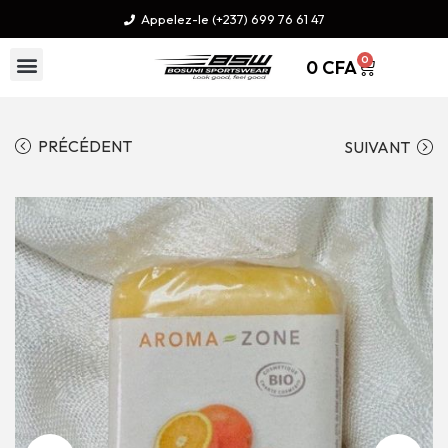
Appelez-le (+237) 699 76 61 47
0
0
CFA
PRÉCÉDENT
SUIVANT