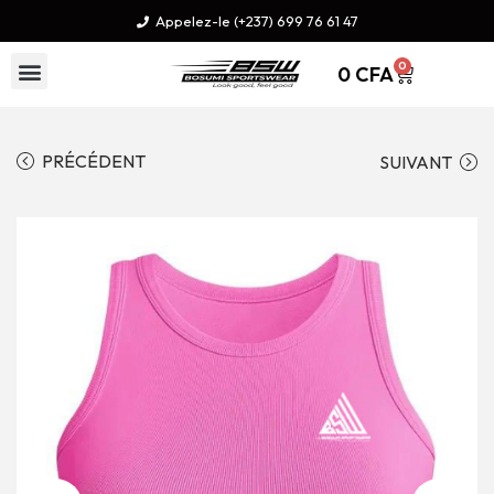
Appelez-le (+237) 699 76 61 47
0
0
CFA
PRÉCÉDENT
SUIVANT