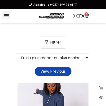
Appelez-le (+237) 699 76 61 47
0
0
CFA
Filtrer
View Previous