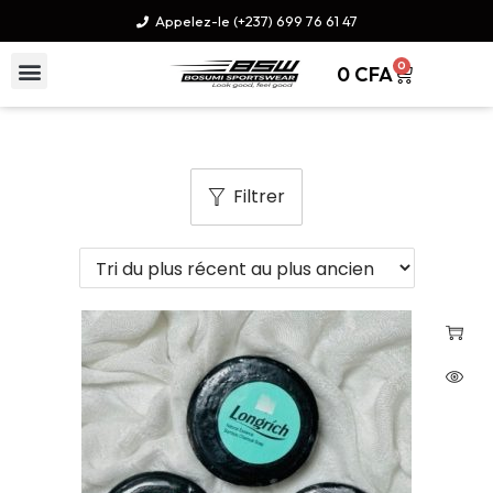
Appelez-le (+237) 699 76 61 47
0
0
CFA
Filtrer