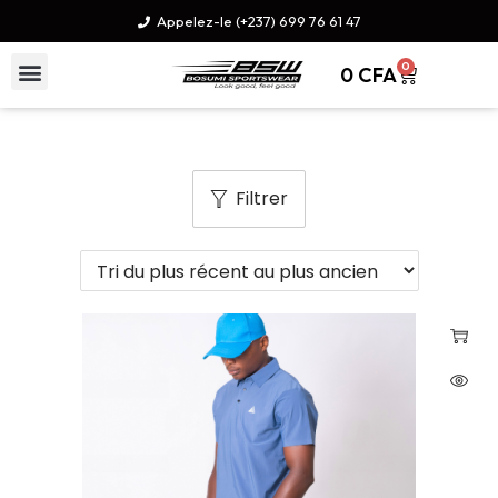
Appelez-le (+237) 699 76 61 47
0
0
CFA
Filtrer